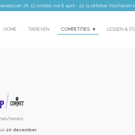
eizoen 26, 13 rondes: ma 6 april - zo 11 oktober. Inschrijven
HOME
TARIEVEN
COMPETITIES
LESSEN & S
6
es/heren).
aal
20 december
.