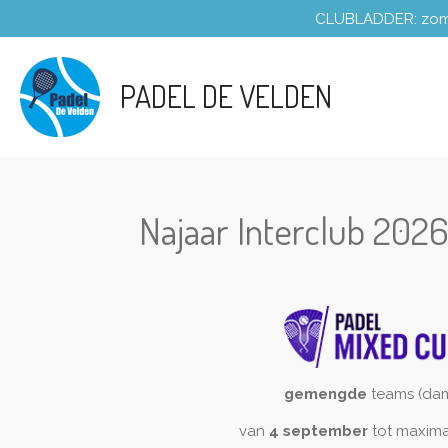
CLUBLADDER: zomers
Ga
direct
naar
PADEL DE VELDEN
de
hoofdinhoud
Najaar Interclub 202
gemengde
teams (dam
van
4 september
tot maxim