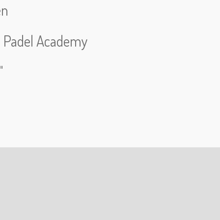
en
m Padel Academy
"