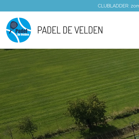
CLUBLADDER: zomers
Ga
direct
naar
PADEL DE VELDEN
de
hoofdinhoud