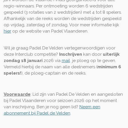
regio-winnaars. Per ontmoeting worden 6 wedstrijden
gespeeld (3 rotaties van 2 wedstrijden) met 4 tot 8 spelers.
Afhankelijk van de reeks worden de wedstrijden gespeeld
op vrijdag, zaterdag of zondag. Voor meer informatie kijk
hier
op de website van Padel Vlaanderen.
Wil je graag Padel De Velden vertegenwoordigen voor
deze Interclub competitie?
Inschrijven
kan door
uiterlijk
zondag 18 januari
2026
via
mail
je
ploeg op te geven
.
Vermeld hierbij de naam van alle deelnemers (
minimum 6
spelers!
), de ploeg-captain en de reeks.
Voorwaarde
:
Lid zijn van Padel De Velden
en
a
angesloten
bij
Padel Vlaanderen voor seizoen 2026 op het moment
van inschrijving.
Ben je nog geen lid?
Neem een
abonnement bij Padel de Velden
.