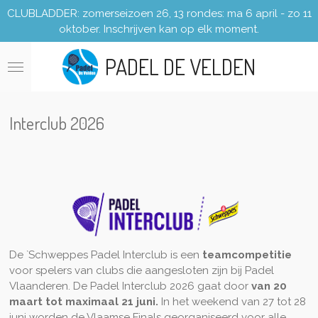
CLUBLADDER: zomerseizoen 26, 13 rondes: ma 6 april - zo 11
Ga
oktober. Inschrijven kan op elk moment.
direct
naar
PADEL DE VELDEN
de
hoofdinhoud
Interclub 2026
De `Schweppes Padel Interclub is een
teamcompetitie
voor spelers van clubs die aangesloten zijn bij Padel
Vlaanderen. De Padel Interclub 2026 gaat door
van 20
maart tot maximaal 21 juni.
In het weekend van 27 tot 28
juni worden de Vlaamse Finals georganiseerd voor alle