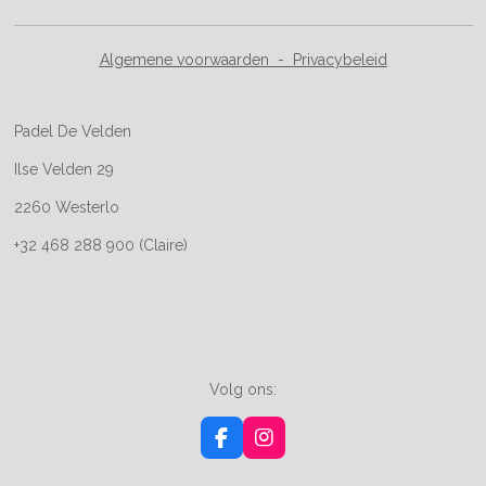
Algemene voorwaarden
-
Privacybeleid
Padel De Velden
Ilse Velden 29
2260 Westerlo
+32 468 288 900 (Claire)
Volg ons:
F
I
a
n
c
s